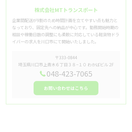
株式会社MTトランスポート
企業間配送が9割のため時間計画を立てやすい点も魅力と
なっており、固定先への納品が中心です。勤務開始時期の
相談や稼働日数の調整にも柔軟に対応している軽貨物ドラ
イバーの求人を川口市にて開始いたしました。
〒333-0844
埼玉県川口市上青木６丁目３８−１０ わかばビル 2F
048-423-7065
お問い合わせはこちら