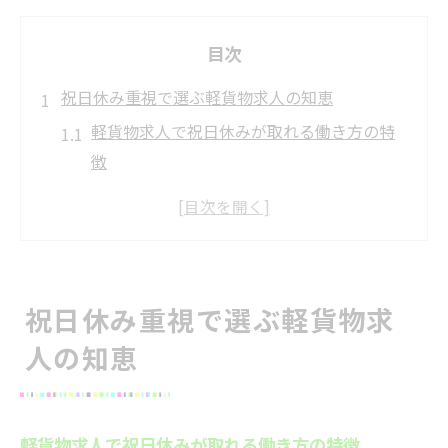
目次
祝日休み重視で選ぶ軽貨物求人の知恵
軽貨物求人で祝日休みが取れる働き方の特
徴
土日祝が休める軽貨物求人の選び方と注意
点
プライベート確保に役立つ軽貨物求人の最
新事情
祝日休み重視で選ぶ軽貨物求
企業配送中心の軽貨物求人で祝日休みを実
人の知恵
現
軽貨物求人で理想の休日を叶えるための条
件整理
軽貨物求人で祝日休みが取れる働き方の特徴