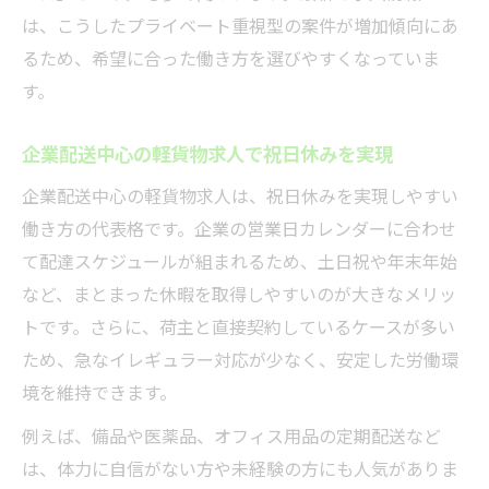
軽貨物求人で家族や趣味を大切にできる選
は、こうしたプライベート重視型の案件が増加傾向にあ
び方
るため、希望に合った働き方を選びやすくなっていま
す。
軽貨物求人選びで後悔しないための条件確
認法
企業配送中心の軽貨物求人で祝日休みを実現
休日とプライベート両立を支える軽貨物求
人の見極め
企業配送中心の軽貨物求人は、祝日休みを実現しやすい
働き方の代表格です。企業の営業日カレンダーに合わせ
理想の生活実現に必要な軽貨物求人選びの
て配達スケジュールが組まれるため、土日祝や年末年始
工夫
など、まとまった休暇を取得しやすいのが大きなメリッ
軽貨物求人で働き方と休日のバランスを整
トです。さらに、荷主と直接契約しているケースが多い
えるには
ため、急なイレギュラー対応が少なく、安定した労働環
境を維持できます。
例えば、備品や医薬品、オフィス用品の定期配送など
は、体力に自信がない方や未経験の方にも人気がありま