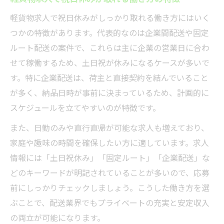
軽貨物求人における理想の休日確保術
軽貨物求人で祝日休みがしっかり取れる働き方にはいく
軽貨物求人で安定した休日を手に入れる具
つかの特徴があります。代表的なのは企業間配送や固定
体策
ルート配送の案件で、これらは主に企業の営業日に合わ
祝日休み対応の軽貨物求人に注目した働き
せて稼働するため、土日祝が休みになるケースが多いで
方改革
す。特に企業配送は、荷主と直接契約を結んでいること
日勤専門の軽貨物求人で休日確保を実現す
が多く、納品日時が事前に決まっているため、計画的に
る方法
スケジュールを立てやすいのが特徴です。
家庭重視の軽貨物求人で無理のない休日取
また、日勤のみや直行直帰が可能な求人も増えており、
得
家庭や趣味の時間を確保したい方に適しています。求人
軽貨物求人選びで見逃せない休日条件の見
情報には「土日祝休み」「固定ルート」「企業配送」な
極め方
どのキーワードが明記されていることが多いので、応募
ワークライフ両立を叶える軽貨物の働き方
前にしっかりチェックしましょう。こうした働き方を選
軽貨物求人で両立できるプライベート重視
ぶことで、配送業界でもプライベートの充実と安定収入
の働き方
の両立が可能になります。