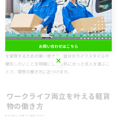
勤務体系が異なる場合があります。面接時には、実際の
休日取得率や繁忙期の対応、代休制度の有無などを具体
的に質問することが大切です。また、入社後に「思って
いた休日が取れなかった」という失敗を防ぐためにも、
口コミや社員の実際の声を参考にするのも有効です。
お問い合わせはこちら
休日条件の見極めは、プライベート充実や家庭との両立
を実現するための第一歩です。自分のライフスタイルや
お問い合わせはこちら
優先したいことを明確にし、それに合った求人を選ぶこ
とで、理想の働き方に近づけます。
ワークライフ両立を叶える軽貨
物の働き方