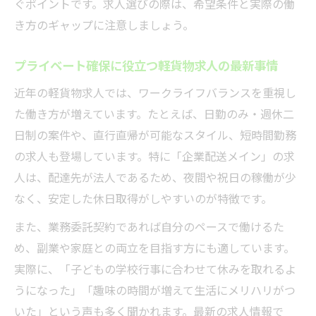
ぐポイントです。求人選びの際は、希望条件と実際の働
直行直帰と日勤軽貨物求人の理想的な休日
き方のギャップに注意しましょう。
確保術
企業間配送が支える安定した休日の魅力
プライベート確保に役立つ軽貨物求人の最新事情
企業間配送中心の軽貨物求人で祝日休みを
近年の軽貨物求人では、ワークライフバランスを重視し
確保
た働き方が増えています。たとえば、日勤のみ・週休二
軽貨物求人で土日祝の安定休みが得られる
日制の案件や、直行直帰が可能なスタイル、短時間勤務
理由
の求人も登場しています。特に「企業配送メイン」の求
法人配送型軽貨物求人でプライベートを充
人は、配達先が法人であるため、夜間や祝日の稼働が少
実
なく、安定した休日取得がしやすいのが特徴です。
企業間配送が叶える軽貨物求人の働き方改
また、業務委託契約であれば自分のペースで働けるた
革
め、副業や家庭との両立を目指す方にも適しています。
安定した休日が魅力の軽貨物求人を選ぶポ
実際に、「子どもの学校行事に合わせて休みを取れるよ
イント
うになった」「趣味の時間が増えて生活にメリハリがつ
家庭も趣味も大切にできる求人選びのコツ
いた」という声も多く聞かれます。最新の求人情報で