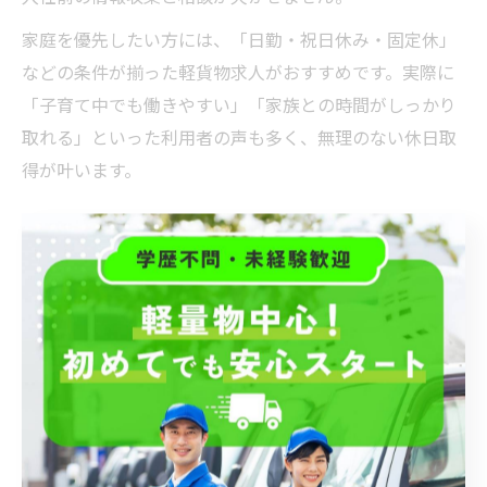
家庭を優先したい方には、「日勤・祝日休み・固定休」
などの条件が揃った軽貨物求人がおすすめです。実際に
「子育て中でも働きやすい」「家族との時間がしっかり
取れる」といった利用者の声も多く、無理のない休日取
得が叶います。
軽貨物求人選びで見逃せない休日条件の見極め方
軽貨物求人を選ぶ際、休日条件の見極めは非常に重要で
す。求人情報には「土日祝休み」「完全週休二日制」
「シフト制」など、さまざまな記載があるため、自分の
希望に合った条件をしっかり確認しましょう。特に祝日
休みを重視する場合は、企業間配送や固定ルート配送を
中心に探すと、安定した休日が確保しやすくなります。
見落としがちなポイントとして、求人票の記載と実際の