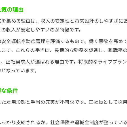
軽貨物求人で受けられる手当や制度の特徴
人気の理由
福利厚生に強みがある軽貨物求人の選び方
気を集める理由は、収入の安定性と将来設計のしやすさに
軽貨物求人で注目される手当とメリットについて
月の収入が安定しやすいのが特徴です。
充実した手当で軽貨物求人が選ばれる理由
の安全運転や勤怠管理を評価するもので、働く意欲を高め
配送業界で安心の働き方を選ぶ軽貨物求人情報
します。これらの手当は、長期的な勤務を促進し、離職率の
安心して働ける軽貨物求人のチェックポイント
も、正社員求人が選ばれる理由です。将来的なライフプラ
配送業界で選ばれる軽貨物求人の魅力とは
力となっています。
軽貨物求人で長く働くための安心サポート体制
お問い合わせはこちら
お問い合わせはこちら
軽貨物求人で実現する安心と安定の働き方
要な条件
配送業界で安定収入を得る軽貨物求人の選び方
した雇用形態と手当の充実が不可欠です。正社員として採
しっかり支給されるか、社会保険や退職金制度が整ってい