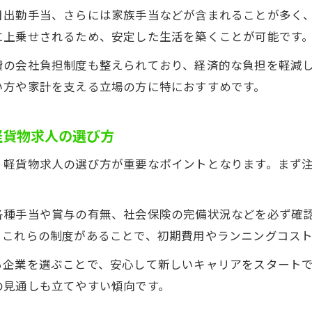
軽貨物求人で正社員になるメリットを徹底解説
日出勤手当、さらには家族手当などが含まれることが多く
に上乗せされるため、安定した生活を築くことが可能です
安定収入を実現する軽貨物求人のポイント
軽貨物求人で正社員雇用を選ぶべき理由
費の会社負担制度も整えられており、経済的な負担を軽減
収入が安定する軽貨物求人の魅力とは
い方や家計を支える立場の方に特におすすめです。
正社員で働く軽貨物求人で得られる将来性
軽貨物求人の選び方
寄居町の働きやすい軽貨物ドライバー求人特集
働きやすさ重視の軽貨物求人を寄居町で探す
、軽貨物求人の選び方が重要なポイントとなります。まず
軽貨物求人で実感できる働きやすい職場環境とは
寄居町で人気の軽貨物ドライバー求人の共通点
各種手当や賞与の有無、社会保険の完備状況などを必ず確
軽貨物求人で長く続けられる職場の条件
。これらの制度があることで、初期費用やランニングコス
働きやすい軽貨物求人を見極めるポイント
る企業を選ぶことで、安心して新しいキャリアをスタート
手当や福利厚生が魅力の軽貨物ドライバー募集
の見通しも立てやすい傾向です。
手当が充実した軽貨物求人の福利厚生をチェック