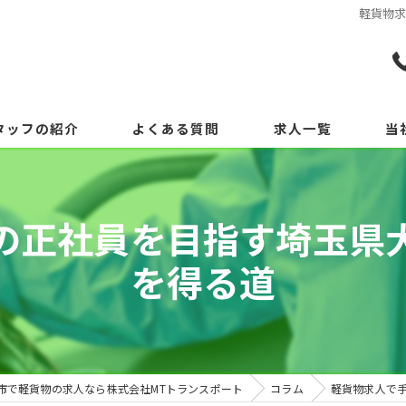
軽貨物
タッフの紹介
よくある質問
求人一覧
当
の正社員を目指す埼玉県
を得る道
市で軽貨物の求人なら株式会社MTトランスポート
コラム
軽貨物求人で