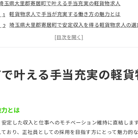
埼玉県大里郡寄居町で叶える手当充実の軽貨物求人
軽貨物求人で手当が充実する働き方の魅力とは
埼玉県大里郡寄居町で安定収入を得る軽貨物求人の選
手当充実の正社員求人が軽貨物業界で人気の理由
軽貨物求人で生活基盤を築くために必要な条件
寄居町で安心して働ける軽貨物求人の特徴を解説
体力に自信がある方に最適な軽貨物正社員求人
町で叶える手当充実の軽貨
体力を活かせる軽貨物求人で正社員を目指す魅力
軽貨物求人で求められる体力と適性について
正社員採用で長く活躍できる軽貨物求人の特徴
魅力とは
体力勝負の軽貨物求人でも働きやすい理由
軽貨物求人で体力自慢の方が重宝される理由
、安定した収入と仕事へのモチベーション維持に直結しま
えており、正社員としての採用を目指す方にとって魅力的な
正社員として安定収入を目指すなら軽貨物求人