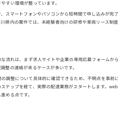
きやすい環境が整っています。
業務委託で収入アップ目指す神奈川軽貨物案件
業務委託軽貨物求人の収入アップ戦略
で、スマートフォンやパソコンから短時間で申し込みが完
奈川県内の案件では、未経験者向けの研修や車両リース制
神奈川県で稼げる軽貨物求人の特徴
軽貨物ドライバー業務委託求人が人気の理由
軽貨物求人で高収入を叶えるには
神奈川軽貨物求人の業務委託成功例
web応募可な神奈川軽貨物求人のポイント解説
的な流れは、まず求人サイトや企業の専用応募フォームか
程調整の連絡が来るケースが多いです。
web応募可な軽貨物求人のチェック項目
神奈川軽貨物求人で重視すべき条件
間の調整について具体的に確認できるため、不明点を事前
ステップを経て、実際の配達業務がスタートします。we
軽貨物求人選びで押さえたいポイント
へ進める点です。
web応募可求人のメリットと注意点
軽貨物求人比較時の重要な観点
高収入を狙う軽貨物ドライバー神奈川求人特集