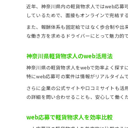
近年、神奈川県内の軽貨物求人ではweb応募
しているためで、面接もオンラインで完結す
また、報酬体系も固定給ではなく歩合制や出
な働き方を求めるドライバーにとって魅力的
神奈川県軽貨物求人のweb活用法
神奈川県の軽貨物求人をwebで効率よく探す
特にweb応募可の案件は情報がリアルタイム
さらに企業の公式サイトや口コミサイトも活
の詳細を問い合わせることも、安心して働く
web応募で軽貨物求人を効率比較