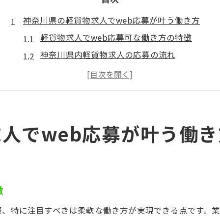
神奈川県の軽貨物求人でweb応募が叶う働き方
軽貨物求人でweb応募可な働き方の特徴
神奈川県内軽貨物求人の応募の流れ
web応募可な軽貨物求人の最新傾向
神奈川県軽貨物求人のweb活用法
web応募で軽貨物求人を効率比較
軽貨物ドライバー求人を探すなら神奈川県で
人でweb応募が叶う働き
神奈川県で軽貨物求人を探すポイント
軽貨物求人の神奈川おすすめ検索方法
軽貨物ドライバー求人の選び方
徴
神奈川軽貨物求人で注目の条件
軽貨物求人を神奈川で効率的に探す
際、特に注目すべきは柔軟な働き方が実現できる点です。