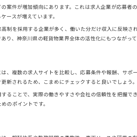
高収入軽貨物求人を神奈川で選ぶコツ
可の案件が増加傾向にあります。これは求人企業が応募者
るケースが増えています。
軽貨物求人の高収入案件チェック方法
神奈川県軽貨物求人で収入重視の選択肢
来高制を採用する企業が多く、働いた分だけ収入に反映さ
であり、神奈川県の軽貨物業界全体の活性化にもつながって
web応募可な高収入ドライバー求人特集
軽貨物求人で収入アップを実現する方法
未経験歓迎の神奈川軽貨物求人選びのコツ
未経験歓迎軽貨物求人の探し方
には、複数の求人サイトを比較し、応募条件や報酬、サポ
神奈川軽貨物求人で未経験が活躍できる理由
で更新されるため、こまめにチェックすると良いでしょう
お問い合わせはこちら
お問い合わせはこちら
web応募可な未経験歓迎求人の特徴
用することで、実際の働きやすさや会社の信頼性を把握で
軽貨物求人で未経験が安心なサポート体制
ためのポイントです。
未経験から始める軽貨物ドライバー求人