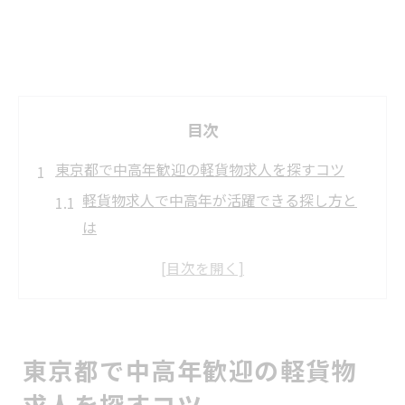
目次
東京都で中高年歓迎の軽貨物求人を探すコツ
軽貨物求人で中高年が活躍できる探し方と
は
東京都で失敗しない軽貨物求人の見極め方
中高年歓迎の軽貨物求人が多い理由と背景
ライフスタイルに合う軽貨物求人の選び方
軽貨物求人の応募前に確認すべきポイント
東京都で中高年歓迎の軽貨物
未経験から始める軽貨物ドライバー求人情報
求人を探すコツ