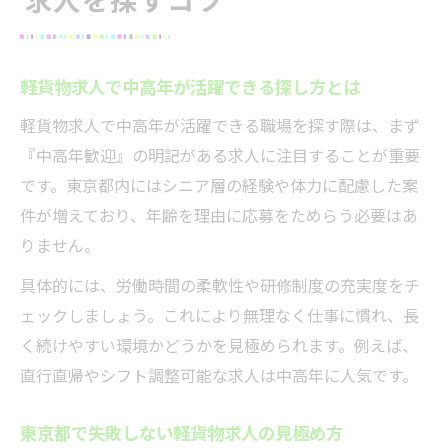
未経験から安心して軽貨物求人に挑戦する
方法
軽貨物求人で未経験者が選びたい職場の特
軽貨物求人で中高年が活躍できる探し方とは
徴
軽貨物求人で中高年が活躍できる職場を探す際は、まず
初心者も活躍できる軽貨物求人のサポート
『中高年歓迎』の明記がある求人に注目することが重要
体制
です。東京都内にはシニア層の経験や体力に配慮した案
軽貨物求人で必要な資格や応募条件を解説
件が増えており、年齢を理由に応募をためらう必要はあ
未経験歓迎の軽貨物求人で働くメリットと
りません。
は
具体的には、労働時間の柔軟性や研修制度の充実度をチ
ブランクありでも安心な働き方の魅力とは
ェックしましょう。これにより無理なく仕事に慣れ、長
ブランクがあっても安心な軽貨物求人の魅
く続けやすい環境かどうかを見極められます。例えば、
力
直行直帰やシフト調整可能な求人は中高年に人気です。
中高年歓迎の軽貨物求人で再スタートする
利点
東京都で失敗しない軽貨物求人の見極め方