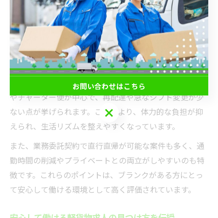
など、実務に役立つ知識を段階的に習得可能です。結果
として長く働き続けるための基盤作りができるのです。
ブランク明けに選ばれる軽貨物求人の共通点
ブランク明けの中高年に選ばれる軽貨物求人には、いく
つかの共通する特徴があります。まず、固定ルート配送
お問い合わせはこちら
やチャーター便が中心で、再配達や急なシフト変更が少
お問い合わせはこちら
ない点が挙げられます。これにより、体力的な負担が抑
えられ、生活リズムを整えやすくなっています。
また、業務委託契約で直行直帰が可能な案件も多く、通
勤時間の削減やプライベートとの両立がしやすいのも特
徴です。これらのポイントは、ブランクがある方にとっ
て安心して働ける環境として高く評価されています。
安心して働ける軽貨物求人の見つけ方を伝授