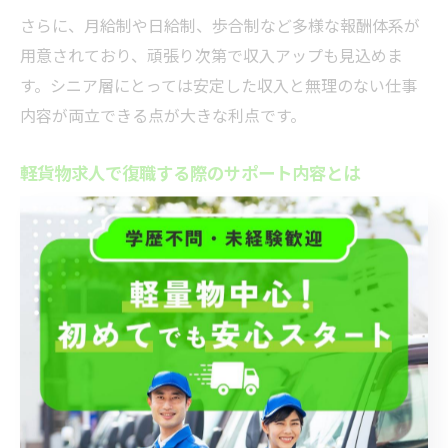
さらに、月給制や日給制、歩合制など多様な報酬体系が
用意されており、頑張り次第で収入アップも見込めま
す。シニア層にとっては安定した収入と無理のない仕事
内容が両立できる点が大きな利点です。
軽貨物求人で復職する際のサポート内容とは
復職を目指す中高年向けの軽貨物求人では、研修制度や
先輩ドライバーによる同行指導が充実していることが多
いです。東京都の求人情報では、普通免許の取得サポー
トや車両の貸与、ナビゲーションシステムの導入など、
未経験者やブランクがある方にも配慮した環境が整って
います。
これらのサポートにより、安心して業務に慣れていける
だけでなく、配送ルートの効率化や安全運転のポイント