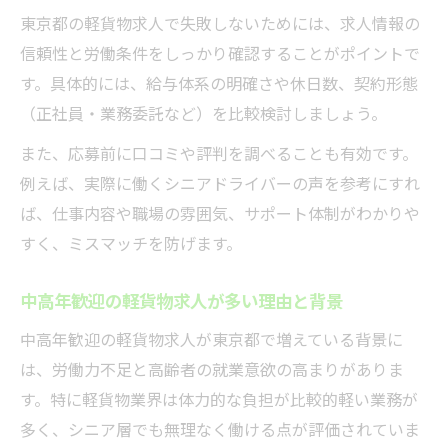
軽貨物求人で復職する際のサポート内容と
東京都の軽貨物求人で失敗しないためには、求人情報の
は
信頼性と労働条件をしっかり確認することがポイントで
ブランク明けに選ばれる軽貨物求人の共通
す。具体的には、給与体系の明確さや休日数、契約形態
点
（正社員・業務委託など）を比較検討しましょう。
安心して働ける軽貨物求人の見つけ方を伝
また、応募前に口コミや評判を調べることも有効です。
授
例えば、実際に働くシニアドライバーの声を参考にすれ
中高年活躍できる軽貨物求人の特徴を解説
ば、仕事内容や職場の雰囲気、サポート体制がわかりや
中高年が活躍中の軽貨物求人に共通する特
すく、ミスマッチを防げます。
徴
中高年歓迎の軽貨物求人が多い理由と背景
軽貨物求人でシニア世代が選ばれる理由と
は
中高年歓迎の軽貨物求人が東京都で増えている背景に
年代問わず働きやすい軽貨物求人の魅力
は、労働力不足と高齢者の就業意欲の高まりがありま
す。特に軽貨物業界は体力的な負担が比較的軽い業務が
中高年歓迎の軽貨物求人が人気の理由を分
多く、シニア層でも無理なく働ける点が評価されていま
析