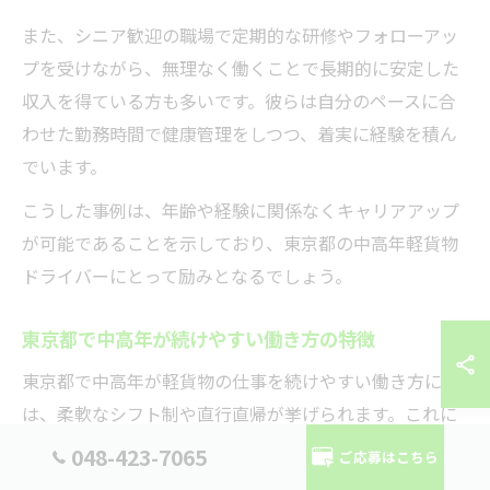
また、シニア歓迎の職場で定期的な研修やフォローアッ
プを受けながら、無理なく働くことで長期的に安定した
収入を得ている方も多いです。彼らは自分のペースに合
わせた勤務時間で健康管理をしつつ、着実に経験を積ん
でいます。
こうした事例は、年齢や経験に関係なくキャリアアップ
が可能であることを示しており、東京都の中高年軽貨物
ドライバーにとって励みとなるでしょう。
東京都で中高年が続けやすい働き方の特徴
東京都で中高年が軽貨物の仕事を続けやすい働き方に
は、柔軟なシフト制や直行直帰が挙げられます。これに
より、自分の生活リズムや体調に合わせて無理なく勤務
048-423-7065
ご応募はこちら
できるため、継続しやすい環境が整っています。