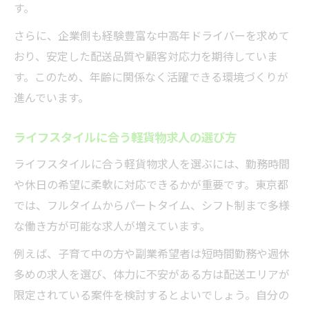
す。
実際に中高年が活躍する軽貨物求人例を紹
介
さらに、企業側も経験豊富な中高年ドライバーを求めて
働きやすさを重視した軽貨物求人選びの極意
おり、安定した配送品質や顧客対応力を期待していま
す。このため、年齢に関係なく活躍できる環境づくりが
働きやすさ重視で選ぶ軽貨物求人のポイン
進んでいます。
ト
シフトやエリアで選ぶ軽貨物求人の選択術
ライフスタイルに合う軽貨物求人の選び方
軽貨物求人で無理なく働ける条件とは何か
ライフスタイルに合う軽貨物求人を選ぶには、勤務時間
中高年歓迎の職場で長く働くコツを伝授
や休日の希望に柔軟に対応できるかが重要です。東京都
軽貨物求人選びで見逃せない福利厚生とは
では、フルタイムからパートタイム、シフト制まで多様
東京都で長く続けられる中高年向け仕事術
な働き方が可能な求人が増えています。
東京都で長く続けられる軽貨物求人の秘訣
例えば、子育て中の方や副業希望者は短時間勤務や週休
中高年が定着できる軽貨物求人の選び方
多めの求人を選び、体力に不安がある方は配送エリアが
軽貨物求人で安定して働くための工夫とは
限定されている案件を検討するとよいでしょう。自分の