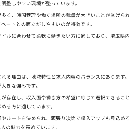
を調整しやすい環境が整っています。
未経験から始める埼玉の軽貨物ドライバースタイル
軽貨物求人は未経験者にこそおすすめの理由
が多く、時間管理や働く場所の裁量が大きいことが挙げら
イベートとの両立がしやすいのが特徴です。
未経験から軽貨物求人に応募する際の注意点
軽貨物求人で普通免許が活かせる働き方とは
タイルに合わせて柔軟に働きたい方に適しており、埼玉県
未経験OKの軽貨物求人が選ばれる背景
初めての軽貨物求人で失敗しない秘訣
軽貨物業務委託の現実と埼玉求人選びのコツ
軽貨物求人業務委託のメリットとリスク
ばれる理由は、地域特性と求人内容のバランスにあります
軽貨物求人業務委託の実態を徹底解説
が大きな強みです。
埼玉の軽貨物求人で業務委託案件を賢く選ぶ
人が存在し、収入面や働き方の希望に応じて選択できるこ
軽貨物求人で見極める業務委託の働き方のコツ
求める方に適しています。
埼玉の軽貨物求人で副業にも最適な案件とは
間やルートを決められ、頑張り次第で収入アップも見込め
企業配送に挑戦する埼玉の軽貨物求人事情
求人の魅力を高めています。