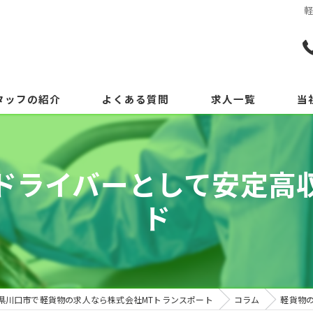
タッフの紹介
よくある質問
求人一覧
当
ドライバーとして安定高
ド
県川口市で軽貨物の求人なら株式会社MTトランスポート
コラム
軽貨物