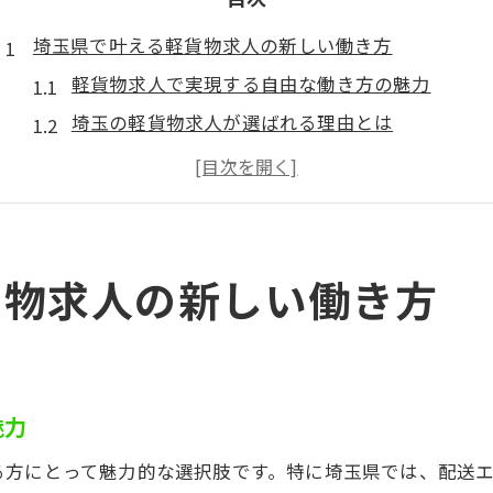
埼玉県で叶える軽貨物求人の新しい働き方
軽貨物求人で実現する自由な働き方の魅力
埼玉の軽貨物求人が選ばれる理由とは
軽貨物求人でライフスタイルに合う働き方を探す
軽貨物求人で未経験から始める新しい選択肢
軽貨物求人で気をつけたい注意点と実態
安定高収入を目指すなら軽貨物求人が有利な理由
貨物求人の新しい働き方
軽貨物求人で安定高収入を得るポイント
埼玉の軽貨物求人における収入安定の実態
軽貨物求人で実現する高収入の仕組みを解説
魅力
軽貨物求人ランキングで見る有利な働き方
安定した軽貨物求人を選ぶ判断基準とは
る方にとって魅力的な選択肢です。特に埼玉県では、配送