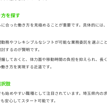
軽貨物求人で企業配送に携わるメリット
埼玉の軽貨物求人で企業配送案件を探す方法
き方を探す
企業配送の軽貨物求人で安定収入を狙うコツ
ルに合った働き方を見極めることが重要です。具体的には
軽貨物求人と企業配送の働き方を比較
。
軽貨物求人で企業配送を始めるための条件
間勤務やフレキシブルなシフトが可能な業務委託を選ぶこ
安心して稼ぐ軽貨物ドライバーの転職成功法
検討するのが賢明です。
軽貨物求人で失敗しない転職ノウハウ
把握しておくと、体力面や移動時間の負担を抑えられ、長
軽貨物求人で安心して稼ぐためのポイント
お問い合わせはこちら
お問い合わせはこちら
の働き方を実現する近道です。
転職活動で活かせる軽貨物求人の選び方
軽貨物求人で転職後に後悔しない秘訣
選択肢
軽貨物求人と評判を事前にチェックするコツ
でも始めやすい職種として注目されています。埼玉県内の
でも安心してスタート可能です。