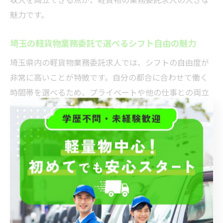
魅力です。
埼玉の軽貨物業務委託で選べるシフト自由の魅力
埼玉県内の軽貨物業務委託求人では、シフトの自由度が
非常に高いことが特徴です。自分の都合に合わせて働く
時間帯を選べるため、プライベートや他の仕事との両立
がしやすくなっています。例えば、昼間の時間を避けて
夜間だけ働くスタイルや、週末のみの勤務も可能な求人
が多数あります。
このシフト自由の仕組みは、配送ルートも固定されてい
ることが多く、業務の効率化にもつながります。また、
直行直帰が基本の案件も多いため、無駄な通勤時間を削
減できるのもメリットです。埼玉で軽貨物配送の仕事を
探す際は、こうしたシフトの柔軟性に注目すると、自分