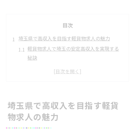
目次
埼玉県で高収入を目指す軽貨物求人の魅力
軽貨物求人で埼玉の安定高収入を実現する
秘訣
埼玉の軽貨物求人が選ばれる業界動向と将
来性
軽貨物ドライバー求人で叶う生活の変化を
解説
埼玉県で高収入を目指す軽貨
未経験者が埼玉で高収入を得る軽貨物求人
物求人の魅力
の特徴
ランキング上位の軽貨物求人が持つ魅力を
徹底分析