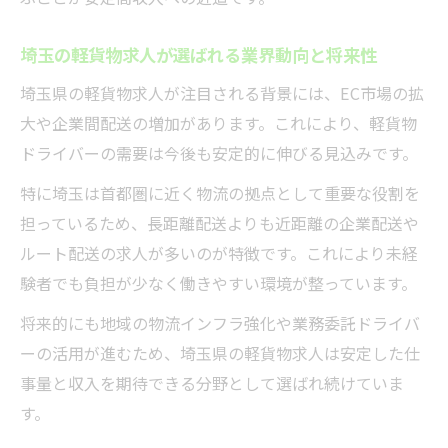
な働き方
埼玉の軽貨物業務委託で選べるシフト自由
埼玉の軽貨物求人が選ばれる業界動向と将来性
の魅力
埼玉県の軽貨物求人が注目される背景には、EC市場の拡
副業やWワークOKな軽貨物求人の活用ポイ
大や企業間配送の増加があります。これにより、軽貨物
ント
ドライバーの需要は今後も安定的に伸びる見込みです。
軽貨物業務委託で実現する生活の理想的な
特に埼玉は首都圏に近く物流の拠点として重要な役割を
両立法
担っているため、長距離配送よりも近距離の企業配送や
直行直帰ができる軽貨物求人の特徴と安心
ルート配送の求人が多いのが特徴です。これにより未経
感
験者でも負担が少なく働きやすい環境が整っています。
あなたに合う軽貨物求人を見極めるコツ
将来的にも地域の物流インフラ強化や業務委託ドライバ
軽貨物求人選びで失敗しない見極め方のポ
ーの活用が進むため、埼玉県の軽貨物求人は安定した仕
イント
事量と収入を期待できる分野として選ばれ続けていま
埼玉の軽貨物求人比較で自分に合う案件を
す。
探す方法