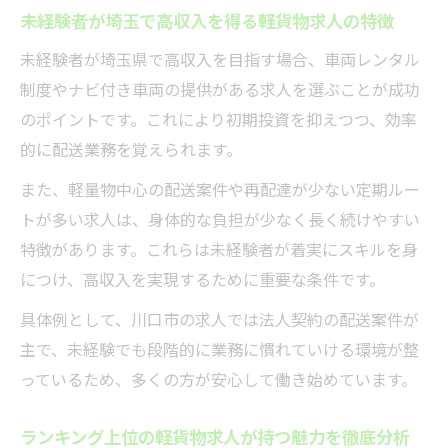
特徴
未経験者が埼玉で高収入を得る軽貨物求人の特徴
業務委託で広がる埼玉の多様な配送スタイ
未経験者が埼玉県で高収入を目指す場合、車両レンタル
ル
制度やナビ付き車両の提供がある求人を選ぶことが成功
仕事選びでチェックすべき軽貨物ドライバー求
のポイントです。これにより初期投資を抑えつつ、効率
人
的に配送業務を覚えられます。
軽貨物求人選びで確認すべき待遇と労働環
また、軽量物中心の配送案件や再配達が少ない定期ルー
境
トが多い求人は、身体的な負担が少なく長く続けやすい
埼玉県内ドライバー求人で重視したい条件
特徴があります。これらは未経験者が着実にスキルを身
一覧
につけ、高収入を実現するために重要な条件です。
企業配送案件を選ぶ際の軽貨物求人チェッ
具体例として、川口市の求人では法人契約の配送案件が
ク法
主で、未経験でも段階的に業務に慣れていける環境が整
正社員と業務委託の求人比較で後悔しない
っているため、多くの方が安心して働き始めています。
選択
やばい軽貨物求人に惑わされないための見
ランキング上位の軽貨物求人が持つ魅力を徹底分析