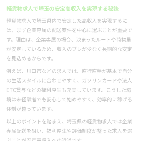
軽貨物求人で埼玉の安定高収入を実現する秘訣
未経験から始める軽貨物配送が選ばれる理由
軽貨物求人で埼玉県内で安定した高収入を実現するに
未経験でも安心して始められる軽貨物求人
は、まず企業専属の配送案件を中心に選ぶことが重要で
の強み
す。理由は、企業専属の場合、決まったルートや荷物量
普通免許で挑戦できる軽貨物配送のメリッ
が安定しているため、収入のブレが少なく長期的な安定
トとは
を見込めるからです。
埼玉県の軽貨物求人が未経験に人気な理由
例えば、川口市などの求人では、直行直帰が基本で自分
を解説
の生活スタイルに合わせやすく、ガソリンカードや法人
軽貨物ドライバー求人で無理なくスタート
ETC貸与などの福利厚生も充実しています。こうした環
する方法
境は未経験者でも安心して始めやすく、効率的に稼げる
業務委託の軽貨物配送が未経験者に適して
体制が整っています。
いる理由
以上のポイントを踏まえ、埼玉県の軽貨物求人では企業
柔軟な働き方なら軽貨物業務委託が最適
専属配送を狙い、福利厚生や評価制度が整った求人を選
軽貨物求人で叶う業務委託ならではの柔軟
ぶことが安定高収入への近道です。