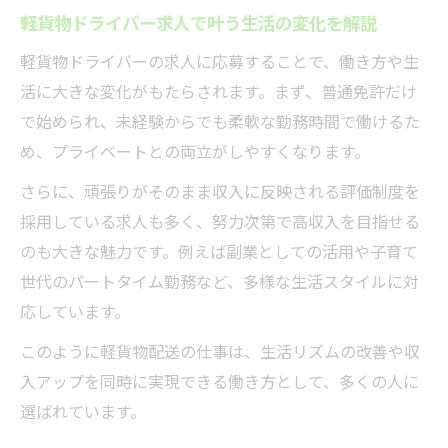
ドライバー求人の働きやすさを見抜くチェ
軽貨物ドライバー求人で叶う生活の変化を解説
ック基準
軽貨物ドライバーの求人に応募することで、働き方や生
業務委託と正社員で異なる軽貨物求人の選
活に大きな変化がもたらされます。まず、普通免許だけ
び方
で始められ、未経験からでも柔軟な勤務時間で働けるた
軽貨物求人のやってはいけない注意点を解
め、プライベートとの両立がしやすくなります。
説
さらに、頑張りがそのまま収入に反映される評価制度を
企業配送や長距離も視野に入る埼玉の働き方
採用している求人も多く、努力次第で高収入を目指せる
企業配送中心の軽貨物求人で安定収入を狙
のも大きな魅力です。例えば副業としての活用や子育て
うコツ
世代のパートタイム勤務など、多様な生活スタイルに対
埼玉県で人気の長距離軽貨物求人の実態と
応しています。
魅力
このように軽貨物配送の仕事は、生活リズムの改善や収
軽貨物求人で叶う企業配送と長距離案件の
入アップを同時に実現できる働き方として、多くの人に
選び方
選ばれています。
働き方改革に合う軽貨物ドライバー求人の