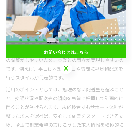
に合った働き方が見つかりやすいでしょう。
副業やWワークOKな軽貨物求人の活用ポイント
副業やWワークとして軽貨物配送を始めたい人にとっ
て、埼玉県の軽貨物求人は特に適しています。多くの業
務委託案件が週単位や日単位の勤務が可能であり、時間
お問い合わせはこちら
の調整がしやすいため、本業との両立が実現しやすいの
お問い合わせはこちら
です。例えば、平日は本業、休日や夜間に軽貨物配送を
行うスタイルが代表的です。
活用のポイントとしては、無理のない配送量を選ぶこと
と、交通状況や配送先の傾向を事前に把握して計画的に
働くことが挙げられます。未経験者でもサポート体制が
整った求人を選べば、安心して副業をスタートできるた
め、埼玉で副業希望の方はこうした求人情報を積極的に