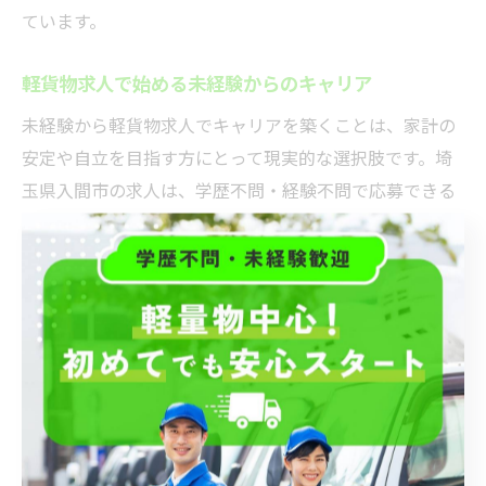
ています。
軽貨物求人で始める未経験からのキャリア
未経験から軽貨物求人でキャリアを築くことは、家計の
安定や自立を目指す方にとって現実的な選択肢です。埼
玉県入間市の求人は、学歴不問・経験不問で応募できる
ものが多く、特に女性や主婦層からの応募が増えていま
す。
働き方としては、直行直帰や自分の都合に合わせたシフ
ト調整が可能な案件が多いのが特徴。これにより、子ど
もの送り迎えや家事との両立がしやすく、ライフスタイ
ルに合った働き方が実現できます。
また、配達ルートが決まっていることや、軽量物中心の
取り扱いによって体力的な負担も軽減。初めは不安があ