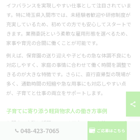
イフバランスを実現しやすい仕事として注目されていま
す。特に埼玉県入間市では、未経験者歓迎や研修制度が
充実しているため、初めての方でも安心してスタートで
きます。業務委託という柔軟な雇用形態を選べるため、
家事や育児の合間に働くことが可能です。
例えば、保育園の送り迎えや子どもの急な体調不良にも
対応しやすく、家庭の事情に合わせて働く時間を調整で
きるのが大きな特徴です。さらに、直行直帰型の現場が
多く、通勤時間の短縮や急な用事にも対応しやすい点
が、子育てと仕事の両立をサポートします。
子育てに寄り添う軽貨物求人の働き方事例
入間市で実際に活躍している子育て中の女性ドライバー
048-423-7065
ご応募はこちら
の多くは、午前中だけ、または午後のみなど、ライフス