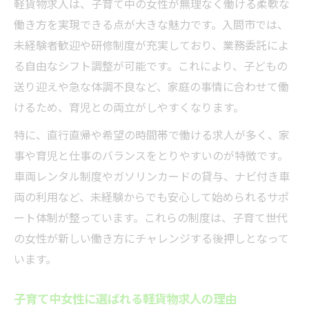
軽貨物求人は、子育て中の女性が無理なく働ける柔軟な
未経験歓迎で安心スタート軽貨物ドライバー
働き方を実現できる点が大きな魅力です。入間市では、
未経験でも安心な軽貨物求人のサポート体
未経験者歓迎や研修制度が充実しており、業務委託によ
制
る自由なシフト調整が可能です。これにより、子どもの
送り迎えや急な体調不良など、家庭の事情に合わせて働
軽貨物求人で始める未経験からのキャリア
けるため、育児との両立がしやすくなります。
研修充実の軽貨物求人で安心して働く方法
未経験女性でも挑戦しやすい軽貨物求人
特に、直行直帰や希望の時間帯で働ける求人が多く、家
事や育児と仕事のバランスをとりやすいのが特徴です。
軽貨物求人の安心ポイントと始め方のコツ
車両レンタル制度やガソリンカードの貸与、ナビ付き車
家庭と両立しやすい求人選びのコツ
両の利用など、未経験からでも安心して始められるサポ
家庭と両立できる軽貨物求人選びの秘訣
ート体制が整っています。これらの制度は、子育て世代
軽貨物求人で育児と仕事を両立するポイン
の女性が新しい働き方にチャレンジする後押しとなって
ト
います。
家事や子育てに優しい軽貨物求人の探し方
軽貨物求人で叶える理想のワークスタイル
子育て中女性に選ばれる軽貨物求人の理由