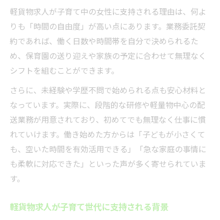
両立しやすい軽貨物求人のチェックポイン
軽貨物求人が子育て中の女性に支持される理由は、何よ
ト
りも「時間の自由度」が高い点にあります。業務委託契
子育て応援制度を活かす働き方とは
約であれば、働く日数や時間帯を自分で決められるた
軽貨物求人で活用できる子育て応援制度
め、保育園の送り迎えや家族の予定に合わせて無理なく
シフトを組むことができます。
子育て世代が知っておきたい軽貨物求人支
援
さらに、未経験や学歴不問で始められる点も安心材料と
軽貨物求人と連携する地域の子育てサポー
なっています。実際に、段階的な研修や軽量物中心の配
ト
送業務が用意されており、初めてでも無理なく仕事に慣
れていけます。働き始めた方からは「子どもが小さくて
子育て応援制度がある軽貨物求人の魅力
も、空いた時間を有効活用できる」「急な家庭の事情に
軽貨物求人で受けられる育児支援とは
も柔軟に対応できた」といった声が多く寄せられていま
ワークライフバランスに強い求人情報
す。
軽貨物求人で実現する理想のワークバラン
ス
軽貨物求人が子育て世代に支持される背景
子育てに寄り添う軽貨物求人の働き方事例