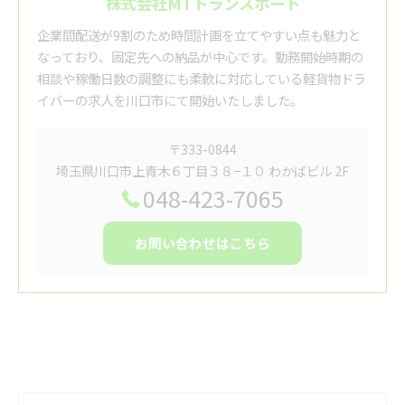
株式会社MTトランスポート
企業間配送が9割のため時間計画を立てやすい点も魅力と
なっており、固定先への納品が中心です。勤務開始時期の
相談や稼働日数の調整にも柔軟に対応している軽貨物ドラ
イバーの求人を川口市にて開始いたしました。
〒333-0844
埼玉県川口市上青木６丁目３８−１０ わかばビル 2F
048-423-7065
お問い合わせはこちら