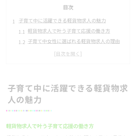
目次
子育て中に活躍できる軽貨物求人の魅力
軽貨物求人で叶う子育て応援の働き方
子育て中女性に選ばれる軽貨物求人の理由
軽貨物求人が子育て世代に支持される背景
子育てと両立しやすい軽貨物求人の特徴
軽貨物求人で実現する家計安定と育児支援
柔軟な働き方が叶う入間市の新提案
子育て中に活躍できる軽貨物求
入間市で実現する柔軟な軽貨物求人の魅力
人の魅力
軽貨物求人が叶える自由なシフトと働き方
子育て応援の仕組みがある軽貨物求人とは
入間市女性に人気の軽貨物求人の働き方
軽貨物求人で叶う子育て応援の働き方
家庭優先でも働きやすい軽貨物求人の工夫