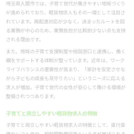
埼玉県入間市では、子育て世代が働きやすい地域づくり
ワークライフバランス重視の軽貨物求人選
が進められており、軽貨物求人もその一環として注目さ
び
れています。再配達対応が少なく、決まったルートを回
軽貨物求人で叶う心地よい仕事と家庭の両
る業務が中心のため、業務負担が比較的少ない点も支持
立
される理由です。
仕事も家庭も大切にできる軽貨物求人の魅
また、地域の子育て支援制度や相談窓口と連携し、働く
力
親をサポートする体制が整っています。近年は、ワーク
ライフバランスの重要性が高まり、「家計を安定させな
がら子どもの成長も見守りたい」というニーズに応える
求人が増加。子育て世代の女性が安心して働ける環境が
整備されつつあります。
子育てと両立しやすい軽貨物求人の特徴
子育てと両立しやすい軽貨物求人の特徴として、直行直
帰やシフト自由、短時間勤務可能という点が挙げられま