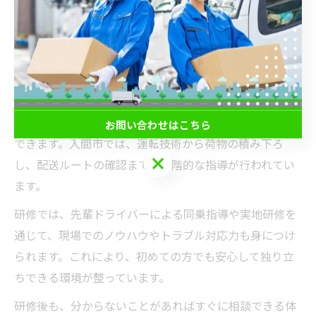
っても、段階的に業務に慣れていけるため、長期的なキ
ャリア形成にもつながります。
研修充実の軽貨物求人で安心して働く方法
軽貨物求人の多くは、未経験者向けの研修が充実してお
り、実際の業務に入る前にしっかりと基礎を学ぶことが
お問い合わせはこちら
できます。入間市では、運転技術から荷物の積み下ろ
お問い合わせはこちら
し、配送ルートの確認まで、段階的な指導が行われてい
ます。
研修では、先輩ドライバーによる同乗指導や実地研修を
通じて、現場でのノウハウやトラブル対応力も身につけ
られます。これにより、初めての方でも安心して独り立
ちできる環境が整っています。
研修後も、分からないことがあればすぐに相談できる体