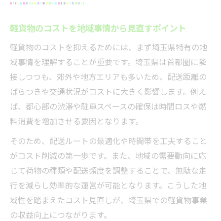
軽貨物の収入アップに効くコスト管理術
軽貨物の固定費変動費を見極めた収益確保
軽貨物のコストを地域事情から見直すポイント
策
軽貨物のコストを抑えるためには、まず埼玉県特有の地
運賃表PDFで学ぶ軽貨物コストの抑え方
域事情を理解することが重要です。埼玉県は首都圏に隣
軽貨物収入増を目指す経費管理のコツ
接しつつも、郊外や地方エリアも多いため、配送距離の
軽貨物運賃相場を活かした収入アップの道
ばらつきや交通状況がコストに大きく影響します。例え
料金表エクセル見本でコスト管理を徹底
ば、都心部の渋滞や駐車スペースの確保は時間ロスや燃
運賃表を活用した埼玉の軽貨物経費削減策
料消費を増加させる要因となります。
軽貨物運賃料金表PDFで経費を可視化する
そのため、配送ルートの最適化や時間帯を工夫すること
方法
がコスト削減の第一歩です。また、地域の需要動向に応
軽貨物料金表見本を活用した経費削減のコ
じて荷物の種類や配送頻度を調整することで、無駄な走
ツ
行を減らし効率的な運営が可能となります。こうした地
黒ナンバー運賃料金表で抑えるべきポイン
域性を踏まえたコスト見直しが、埼玉県での軽貨物事業
ト
の収益向上につながります。