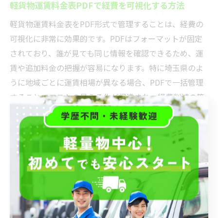
軽貨物運賃料金表PDFで経費を可視化する方法
軽貨物運賃料金表をPDF形式で管理することは、経費の
可視化に非常に効果的です。PDFはフォーマットが固定
されており、誰が見ても同じ情報を確認できるため、運
賃や追加料金の把握が容易になります。特に埼玉県のよ
うに地域ごとに運賃相場が異なる場合、PDFで一括管理
することでコストの見える化が促進され、経費削減の第
一歩となります。
PDF料金表には基本料金、距離加算、時間加算、待機料
金などの項目が明示されていることが多く、これらをチ
ェックすることで無駄なコストの発生を防げます。例え
ば燃料費や高速代の加算条件を事前に確認し、実際の配
送ルートと照らし合わせて最適なプランを立てることが
可能です。こうした詳細な経費管理は、収益の安定化に