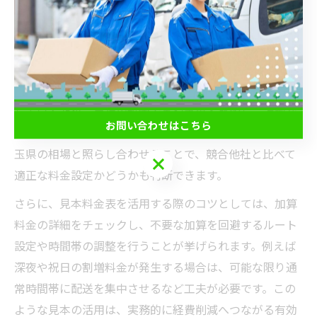
直結します。
軽貨物料金表見本を活用した経費削減のコツ
軽貨物料金表の見本を参考にすることで、経費削減の具
体策を見出せます。見本料金表は標準的な料金体系を示
しているため、自社の料金設定や支出と比較し、過剰な
お問い合わせはこちら
コストがかかっていないか検証することが重要です。埼
玉県の相場と照らし合わせることで、競合他社と比べて
お問い合わせはこちら
適正な料金設定かどうかも判断できます。
さらに、見本料金表を活用する際のコツとしては、加算
料金の詳細をチェックし、不要な加算を回避するルート
設定や時間帯の調整を行うことが挙げられます。例えば
深夜や祝日の割増料金が発生する場合は、可能な限り通
常時間帯に配送を集中させるなど工夫が必要です。この
ような見本の活用は、実務的に経費削減へつながる有効