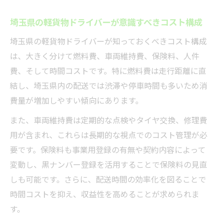
軽貨物運賃表の正しい書き方と経費管理術
埼玉県の軽貨物ドライバーが意識すべきコスト構成
距離別料金で軽貨物コストを最適化する考
え方
埼玉県の軽貨物ドライバーが知っておくべきコスト構成
は、大きく分けて燃料費、車両維持費、保険料、人件
ガソリン代を抑えて儲かる軽貨物の秘訣
費、そして時間コストです。特に燃料費は走行距離に直
軽貨物ドライバーが実践する燃料費節約術
結し、埼玉県内の配送では渋滞や停車時間も多いため消
ガソリン代の平均とコスト削減の具体策
費量が増加しやすい傾向にあります。
軽貨物収益を左右する運行ルート最適化法
また、車両維持費は定期的な点検やタイヤ交換、修理費
燃費を意識した軽貨物車両運用のポイント
用が含まれ、これらは長期的な視点でのコスト管理が必
経費内訳から見る軽貨物のガソリン代管理
要です。保険料も事業用登録の有無や契約内容によって
コスト重視なら軽貨物の料金相場に注目
変動し、黒ナンバー登録を活用することで保険料の見直
軽貨物運賃相場を知って収益性を高める方
しも可能です。さらに、配送時間の効率化を図ることで
法
時間コストを抑え、収益性を高めることが求められま
料金表ダウンロードで相場比較を徹底活用
す。