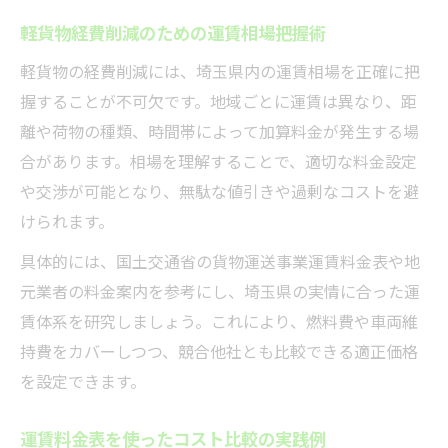
埼玉県の軽貨物料金表見本でコスト把握
軽貨物経費削減のための運賃相場把握術
運賃料金表PDFを活用した適正価格の見極
め
軽貨物の経費削減には、埼玉県内の運賃相場を正確に把
貨物軽自動車運送事業運賃表のチェック法
握することが不可欠です。地域ごとに運賃は異なり、距
離や荷物の種類、時間帯によって加算料金が発生する場
軽貨物で安定収入を得る経費計算のコツ
合があります。相場を理解することで、適切な料金設定
軽貨物ドライバー必見の経費シミュレーシ
や交渉が可能となり、無駄な値引きや過剰なコストを避
ョン術
けられます。
利益を守るためのコスト管理と運賃表活用
具体的には、国土交通省の貨物運送事業運賃料金表や地
法
元業者の料金案内を参考にし、埼玉県の実情に合った運
軽貨物事業で利益を最大化する計算方法
賃体系を研究しましょう。これにより、燃料費や車両維
料金表エクセルで収支バランスを見直すコ
持費をカバーしつつ、競合他社とも比較できる適正価格
ツ
を設定できます。
燃料費や保険料も含めた軽貨物経費管理
運賃料金表を使ったコスト比較の実践例