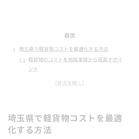
目次
埼玉県で軽貨物コストを最適化する方法
軽貨物のコストを地域事情から見直すポイ
ント
埼玉県の軽貨物ドライバーが意識すべきコ
スト構成
軽貨物経費削減のための運賃相場把握術
運賃料金表を使ったコスト比較の実践例
埼玉県で軽貨物コストを最適
黒ナンバー活用で軽貨物コストを下げる方
化する方法
法