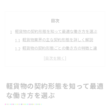
目次
軽貨物の契約形態を知って最適な働き方を選ぶ
軽貨物業界の主な契約形態を詳しく解説
軽貨物の契約形態ごとの働き方の特徴と違
い
安定収入を目指す軽貨物契約の選び方とは
軽貨物契約形態が収入や働き方に与える影
響
軽貨物の契約形態を知って最適
個人事業主と正社員の軽貨物契約比較ポイ
な働き方を選ぶ
ント
千葉県で始める軽貨物事業の形態別メリット