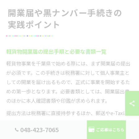
開業届や黒ナンバー手続きの
実践ポイント
軽貨物開業届の提出手順と必要な書類一覧
軽貨物事業を千葉県で始める際には、まず開業届の提出
が必須です。この手続きは税務署に対して個人事業主と
しての開業を届け出るもので、正式に事業を開始するた
めの第一歩となります。必要書類としては、開業届出書
のほかに本人確認書類や印鑑が求められます。
提出方法は税務署に直接持参するほか、郵送やe-Taxによ
るオンライン提出も可能です。千葉県内の税務署は各地
048-423-7065
ご応募はこちら
域に設置されているため、最寄りの税務署の場所や受付