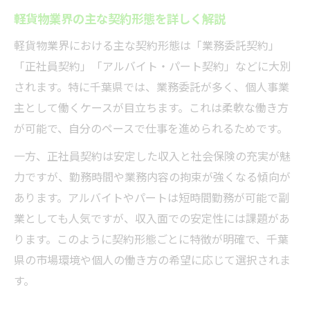
千葉県の軽貨物業務委託契約の魅力と利点
軽貨物業界の主な契約形態を詳しく解説
正社員契約で働く軽貨物ドライバーの安心
軽貨物業界における主な契約形態は「業務委託契約」
感
「正社員契約」「アルバイト・パート契約」などに大別
副業としての軽貨物契約形態が生む自由度
されます。特に千葉県では、業務委託が多く、個人事業
千葉県の軽貨物チャーター便契約の強みを
主として働くケースが目立ちます。これは柔軟な働き方
解説
が可能で、自分のペースで仕事を進められるためです。
積み置き便の軽貨物契約形態とその活用法
一方、正社員契約は安定した収入と社会保険の充実が魅
希望収入に合わせた軽貨物の契約選びのコツ
力ですが、勤務時間や業務内容の拘束が強くなる傾向が
軽貨物契約形態ごとの収入モデルを比較
あります。アルバイトやパートは短時間勤務が可能で副
希望収入を実現する軽貨物契約の考え方
業としても人気ですが、収入面での安定性には課題があ
売上40万円の手取りを左右する契約形態の
ります。このように契約形態ごとに特徴が明確で、千葉
違い
県の市場環境や個人の働き方の希望に応じて選択されま
軽貨物で高収入を目指すための契約選び
す。
契約形態別の経費や手数料のポイント解説