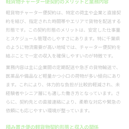
軽貨物チャーター便契約のメリットと業務内容
軽貨物チャーター便契約は、特定の荷主や企業と直接契
約を結び、指定された時間帯やエリアで貨物を配送する
形態です。この契約形態のメリットは、安定した仕事量
とスケジュール管理のしやすさにあります。特に千葉県
のように物流需要が高い地域では、チャーター便契約を
結ぶことで一定の収入を確保しやすいのが特徴です。
業務内容は主に企業間の定期配送や急ぎの貨物輸送で、
医薬品や備品など軽量かつ小口の荷物が多い傾向にあり
ます。これにより、体力的な負担が比較的軽減され、未
経験者やシニア層にも適した働き方となっています。さ
らに、契約先との直接連絡により、柔軟な対応や緊急の
依頼にも応じやすい環境が整っています。
積み置き便の軽貨物契約形態と収入の関係