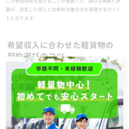
じた管理体制を整えることが重要です。適切な準備と計
画が、安定した収入と効率的な働き方を実現するポイン
トとなります。
希望収入に合わせた軽貨物の
契約選びのコツ
軽貨物契約形態ごとの収入モデルを比較
軽貨物の契約形態には主に「業務委託契約」と「正社員
契約」があり、それぞれ収入モデルが大きく異なりま
す。業務委託は歩合制が多く、配達件数や効率によって
収入が変動するため、努力次第で高収入も可能ですが、
安定性に欠ける面があります。一方、正社員契約は月給