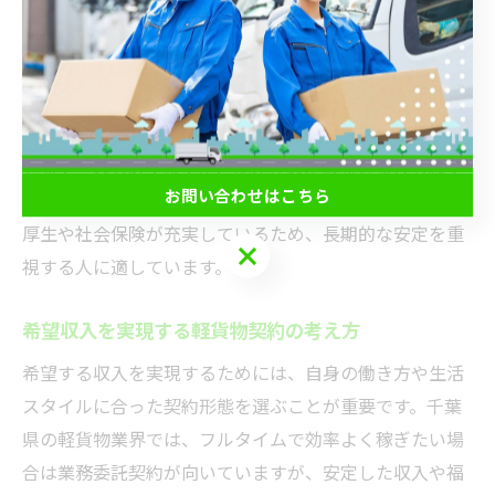
制や日給制が多く、安定した収入が見込める反面、歩合
による収入アップは限定的です。
例えば、千葉県内で業務委託契約の軽貨物ドライバーが
1日20件の配達をこなした場合、月収30万円以上を目指
せるケースもありますが、配達件数が減ると収入も減少
お問い合わせはこちら
します。正社員の場合は月給20万円前後が相場で、福利
厚生や社会保険が充実しているため、長期的な安定を重
お問い合わせはこちら
視する人に適しています。
希望収入を実現する軽貨物契約の考え方
希望する収入を実現するためには、自身の働き方や生活
スタイルに合った契約形態を選ぶことが重要です。千葉
県の軽貨物業界では、フルタイムで効率よく稼ぎたい場
合は業務委託契約が向いていますが、安定した収入や福