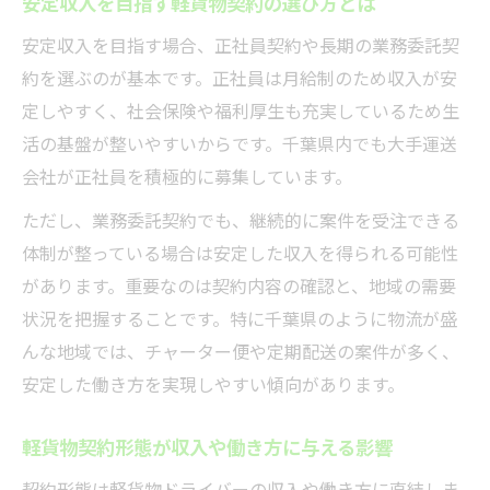
い
安定収入を目指す軽貨物契約の選び方とは
軽貨物契約形態ごとの効率的な働き方のコ
安定収入を目指す場合、正社員契約や長期の業務委託契
ツ
約を選ぶのが基本です。正社員は月給制のため収入が安
千葉県で選ばれる軽貨物契約形態の実例紹
定しやすく、社会保険や福利厚生も充実しているため生
介
活の基盤が整いやすいからです。千葉県内でも大手運送
会社が正社員を積極的に募集しています。
開業届や黒ナンバー手続きの実践ポイント
軽貨物開業届の提出手順と必要な書類一覧
ただし、業務委託契約でも、継続的に案件を受注できる
体制が整っている場合は安定した収入を得られる可能性
千葉県での黒ナンバー取得の流れと注意点
があります。重要なのは契約内容の確認と、地域の需要
軽貨物事業計画書作成のポイントと実例
状況を把握することです。特に千葉県のように物流が盛
運輸支局で軽貨物手続きをスムーズに進め
んな地域では、チャーター便や定期配送の案件が多く、
るコツ
安定した働き方を実現しやすい傾向があります。
黒ナンバー書類準備で失敗しないための対
策
軽貨物契約形態が収入や働き方に与える影響
契約形態は軽貨物ドライバーの収入や働き方に直結しま