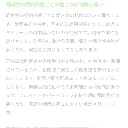
軽貨物の契約形態ごとの働き方の特徴と違い
業務委託と正社員、軽貨物で迷うなら必見
軽貨物の契約形態ごとに働き方の特徴は大きく異なりま
業務委託と正社員の軽貨物契約メリット徹
す。業務委託の場合、基本的に雇用関係がなく、配達ス
底比較
ケジュールの自由度が高いのが特徴です。自分で案件を
軽貨物で業務委託契約を選ぶ場合の注意点
選びやすく、効率的に働ける反面、収入は完全歩合制が
正社員契約で得られる軽貨物の安定性とは
多いため、安定性に欠けるリスクもあります。
業務委託の軽貨物契約で得する人の特徴
正社員は固定給や各種手当が支給され、社会保険も完備
働き方の自由度と収入で軽貨物契約を見直
されているため、長期的に安定した働き方を求める人に
す
向いています。勤務時間や配達エリアが決まっているこ
チャーター便や積み置き便の契約形態を比較
とが多く、業務委託に比べて拘束時間が長い傾向があり
軽貨物チャーター便契約のメリットと業務
ます。アルバイトやパートはシフト制で短時間勤務が可
内容
能なため、家庭や副業と両立しやすい点がメリットで
積み置き便の軽貨物契約形態と収入の関係
す。
チャーター便と積み置き便の料金体系の違