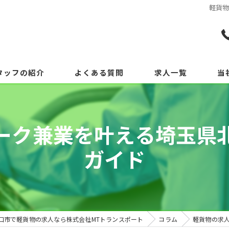
軽貨
タッフの紹介
よくある質問
求人一覧
当
ーク兼業を叶える埼玉県
ガイド
口市で軽貨物の求人なら株式会社MTトランスポート
コラム
軽貨物の求