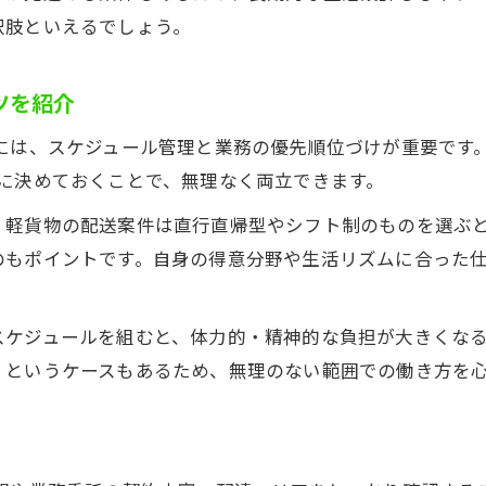
択肢といえるでしょう。
業務委託型軽貨物 求人のメリットと注意点
兼業者に人気の軽貨物 求人業務委託の仕組み
ツを紹介
軽貨物 求人の業務委託で得る自由な働き方
業務委託軽貨物 求人の報酬体系と手取り額
るには、スケジュール管理と業務の優先順位づけが重要です
軽貨物ドライバーの将来性と長く続けるコツ
に決めておくことで、無理なく両立できます。
軽貨物 求人で築く将来性あるキャリアの魅力
、軽貨物の配送案件は直行直帰型やシフト制のものを選ぶ
軽貨物 求人が支持され続ける理由と将来展望
のもポイントです。自身の得意分野や生活リズムに合った
長く続けるための軽貨物 求人選びのポイント
お問い合わせはこちら
お問い合わせはこちら
軽貨物 求人の安定性と今後の需要について
スケジュールを組むと、体力的・精神的な負担が大きくな
将来性を考えた軽貨物 求人の働き方戦略
」というケースもあるため、無理のない範囲での働き方を