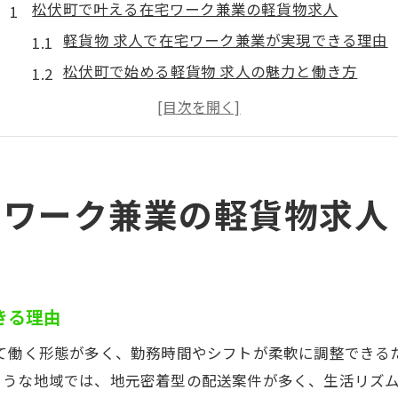
松伏町で叶える在宅ワーク兼業の軽貨物求人
軽貨物 求人で在宅ワーク兼業が実現できる理由
松伏町で始める軽貨物 求人の魅力と働き方
在宅ワークと軽貨物 求人を両立するコツを紹介
兼業向け軽貨物 求人の選び方と注意点
地元で人気の軽貨物 求人とその働きやすさ
副業にも最適な軽貨物求人の魅力を解説
宅ワーク兼業の軽貨物求人
副業に軽貨物 求人が選ばれる理由とは
軽貨物 求人で得られる副収入と働き方の自由
副業兼業に最適な軽貨物 求人の特徴とは
きる理由
軽貨物 求人で副業として成功するコツ
副業希望者向け軽貨物 求人のメリット解説
して働く形態が多く、勤務時間やシフトが柔軟に調整できる
ような地域では、地元密着型の配送案件が多く、生活リズ
働き方の自由を重視するなら軽貨物求人が狙い目