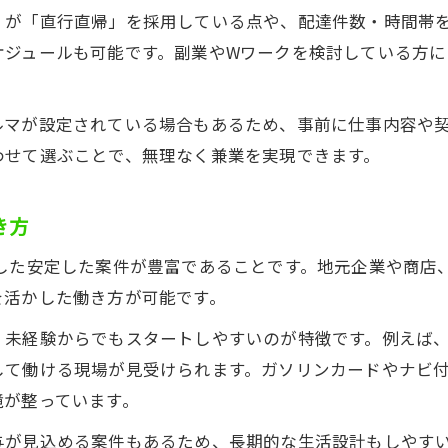
軽貨物 求人で働き方の自由を手に入れる方法
くが「直行直帰」を採用している点や、配達件数・時間帯
ケジュールも可能です。副業やWワークを検討している方に
希望に合わせて選べる軽貨物 求人の働き方
ライフスタイルに合う軽貨物 求人の見つけ方
軽貨物 求人が実現する柔軟なシフト調整
ルマが設定されている場合もあるため、事前に仕事内容や
わせて選ぶことで、無理なく兼業を実現できます。
働き方改革時代に注目の軽貨物 求人の特徴
未経験から始めやすい軽貨物求人で収入を確保
き方
未経験者も安心の軽貨物 求人スタートガイド
軽貨物 求人で未経験から安定収入を得る方法
ざした安定した案件が豊富であることです。地元企業や商店
を活かした働き方が可能です。
初めてでも安心できる軽貨物 求人の特徴
未経験歓迎の軽貨物 求人で収入を増やす
、未経験からでもスタートしやすいのが特徴です。例えば
軽貨物 求人の研修制度とサポート体制紹介
して働ける現場が見受けられます。ガソリンカードやナビ
境が整っています。
兼業希望者が安心できる業務委託タイプの特徴
軽貨物 求人の業務委託で兼業がしやすい理由
与が見込める案件もあるため、長期的な生活設計もしやす