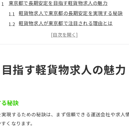
東京都で長期安定を目指す軽貨物求人の魅力
軽貨物求人で東京都の長期安定を実現する秘訣
軽貨物求人が東京都で注目される理由とは
長期で働ける軽貨物求人の魅力を徹底解説
東京都の軽貨物求人が安定志向に適している理由
安定した働き方を叶える軽貨物求人の特徴
未経験者でも挑戦できる軽貨物求人とは
を目指す軽貨物求人の魅力
未経験でも安心して始められる軽貨物求人の魅力
軽貨物求人は未経験者にどんなサポートがあるか
未経験から長期安定を目指す軽貨物求人の選び方
する秘訣
軽貨物求人で未経験者が活躍できる理由とは
未経験でも挑戦しやすい軽貨物求人のポイント
を実現するための秘訣は、まず信頼できる運送会社や求人
やすくなります。
働き方を変える長期軽貨物求人の選び方