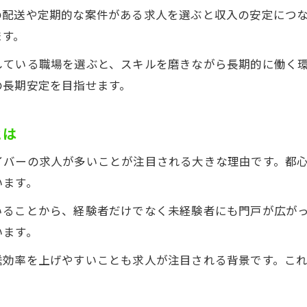
長期で働ける軽貨物求人の選び方と注意点
の配送や定期的な案件がある求人を選ぶと収入の安定につ
ます。
軽貨物求人で働き方を変えるための情報収集法
自分に合う長期軽貨物求人の見極めポイント
している職場を選ぶと、スキルを磨きながら長期的に働く
軽貨物求人を選ぶ際に重視すべき条件とは
の長期安定を目指せます。
働き方改革に最適な軽貨物求人の特徴
とは
安定収入を得たい人に軽貨物求人が人気な理由
軽貨物求人が安定収入を望む人に支持される理由
イバーの求人が多いことが注目される大きな理由です。都
安定収入を実現できる軽貨物求人の強みとは
います。
軽貨物求人で収入を安定させる働き方の工夫
いることから、経験者だけでなく未経験者にも門戸が広が
軽貨物求人が収入面で魅力的なポイント
います。
安定志向の方に適した軽貨物求人の特徴
送効率を上げやすいことも求人が注目される背景です。こ
長距離案件を通じた軽貨物求人のメリット
軽貨物求人の長距離案件がもたらす働き方の変化