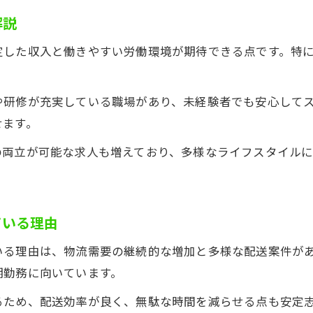
長距離案件に強い軽貨物求人の魅力と選び方
解説
軽貨物求人の長距離案件で得られるメリット
定した収入と働きやすい労働環境が期待できる点です。特
長距離案件対応の軽貨物求人で広がる可能性
。
軽貨物求人で長距離案件を選ぶ際の注意点
や研修が充実している職場があり、未経験者でも安心して
軽貨物ドライバーで見つける新しい働き方提案
せます。
軽貨物求人で実現する新しい働き方の提案
の両立が可能な求人も増えており、多様なライフスタイル
軽貨物ドライバーから広がる働き方の選択肢
軽貨物求人で見つける自分らしい働き方の魅力
お問い合わせはこちら
お問い合わせはこちら
新しい働き方を叶える軽貨物求人の特徴
ている理由
軽貨物求人で働き方を柔軟に選べる理由
いる理由は、物流需要の継続的な増加と多様な配送案件が
期勤務に向いています。
るため、配送効率が良く、無駄な時間を減らせる点も安定