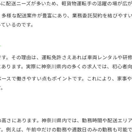
心に配送ニーズが多いため、軽貨物運転手の活躍の場が広が
安定収入を叶える軽貨物ドライバーへの道
軽貨物ドライバーで安定収入を得る仕組み
、多様な配送案件が豊富にあり、業務委託契約を結びやす
っているのです。
軽貨物運転手の手取りと収入アップの工夫
神奈川県で選ばれる軽貨物求人の特徴
ト
軽貨物の給与体系と安定収入のポイント
未経験でも稼げる軽貨物ドライバーの実例
です。その理由は、運転免許さえあれば車両レンタルや研
未経験から活躍する軽貨物運転手の秘訣
にあります。実際に神奈川県内の多くの求人では、初心者
未経験者が軽貨物運転手で成功するポイント
ペースで働きやすい点もポイントです。これにより、家事
軽貨物ドライバーの研修とサポート体制
す。
軽貨物業界で求められるスキルと資格
軽貨物運転手が直面しやすい課題と対策
軽貨物未経験者向けの仕事選びのコツ
の高さにあります。神奈川県内では、勤務時間や配送エリ
業務委託で広がる軽貨物の新しい選択肢
す。例えば、午前中だけの勤務や週数日のみの勤務も可能