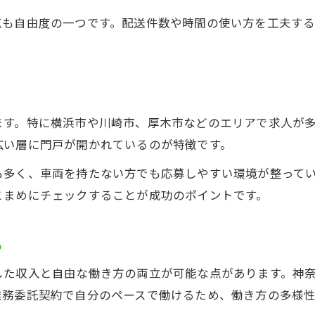
軽貨物ドライバー業務委託のメリットと注意点
点も自由度の一つです。配送件数や時間の使い方を工夫す
軽貨物業務委託が人気の理由を徹底解説
。
業務委託で選べる軽貨物の働き方とは
軽貨物運転手の自由度と業務委託の関係性
軽貨物業務委託の求人を選ぶ際のポイント
ます。特に横浜市や川崎市、厚木市などのエリアで求人が
軽貨物で実現するワークライフバランス術
広い層に門戸が開かれているのが特徴です。
軽貨物運転手で叶える理想の生活と仕事
も多く、車両を持たない方でも応募しやすい環境が整って
軽貨物の働き方改革で家族時間を確保
お問い合わせはこちら
お問い合わせはこちら
こまめにチェックすることが成功のポイントです。
プライベート充実に役立つ軽貨物の工夫
軽貨物ドライバーが語る両立のコツ
る
軽貨物で無理なく続けられる働き方の秘訣
した収入と自由な働き方の両立が可能な点があります。神
業務委託契約で自分のペースで働けるため、働き方の多様