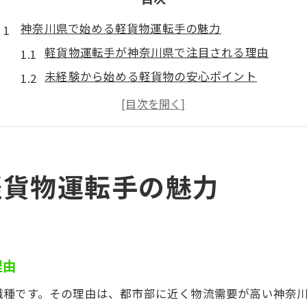
神奈川県で始める軽貨物運転手の魅力
軽貨物運転手が神奈川県で注目される理由
未経験から始める軽貨物の安心ポイント
軽貨物で広がる働き方の自由度とは
神奈川県内の軽貨物求人動向を解説
軽貨物ドライバーが選ばれる背景に迫る
自由な時間を手にする軽貨物の働き方
軽貨物運転手の魅力
軽貨物の仕事で実現する柔軟なスケジュール管理
シフト自由な軽貨物運転手の働き方とは
ライフスタイルに合う軽貨物業務の選び方
理由
軽貨物運転手が感じる時間の使い方のコツ
軽貨物で家族や趣味を大切にする方法
職種です。その理由は、都市部に近く物流需要が高い神奈