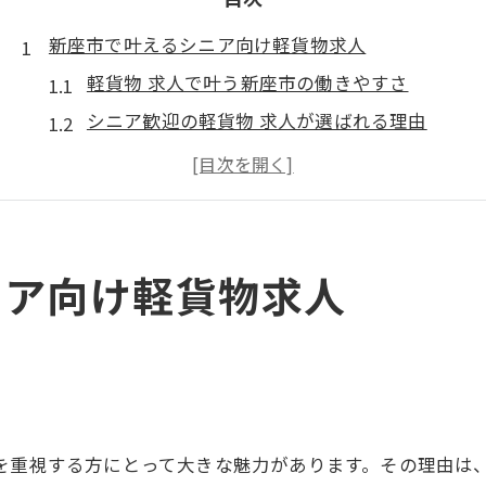
新座市で叶えるシニア向け軽貨物求人
軽貨物 求人で叶う新座市の働きやすさ
シニア歓迎の軽貨物 求人が選ばれる理由
未経験シニアでも応募しやすい軽貨物 求人
安定収入を目指す方に最適な軽貨物 求人
新座市の軽貨物 求人で地域密着の仕事体験
シニア歓迎の軽貨物求人が選ばれる理由
ニア向け軽貨物求人
軽貨物 求人がシニアから支持される背景とは
柔軟なシフトで安心できる軽貨物 求人の魅力
体力に自信がなくても安心な軽貨物 求人
未経験歓迎の軽貨物 求人が人気の理由解説
シニア世代が活躍する軽貨物 求人の実情
さを重視する方にとって大きな魅力があります。その理由は