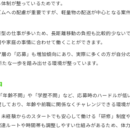
る体制が整っているためです。
未経験から始めやすい軽貨物のお仕事
ズムへの配慮が重要ですが、軽量物の配送が中心となる案
未経験スタートも安心の軽貨物 求人制度
研修充実で始めやすい軽貨物 求人の特徴
着型の仕事が多いため、長距離移動の負担も比較的少ない
普通免許で応募できる軽貨物 求人の魅力
調や家庭の事情に合わせて働くことができます。
段階的に慣れられる軽貨物 求人のポイント
ア層の「応募」も増加傾向にあり、実際に多くの方が自分
仕事説明が丁寧な軽貨物 求人の選び方
新たな一歩を踏み出せる環境が整っています。
柔軟な働き方を実現する新座市の働き口
シフト自由な軽貨物 求人で叶える柔軟勤務
由
副業や週2日勤務も可能な軽貨物 求人
、「年齢不問」や「学歴不問」など、応募時のハードルが低
生活リズムに合わせた軽貨物 求人の選択肢
躍しており、年齢や前職に関係なくチャレンジできる環境
直行直帰で便利な軽貨物 求人の働き方
家族と両立しやすい軽貨物 求人の魅力
、未経験からのスタートでも安心して働ける「研修」制度
配達ルートや時間帯も調整しやすい仕組みがあるため、体
安定収入を目指すなら軽貨物求人がおすすめ