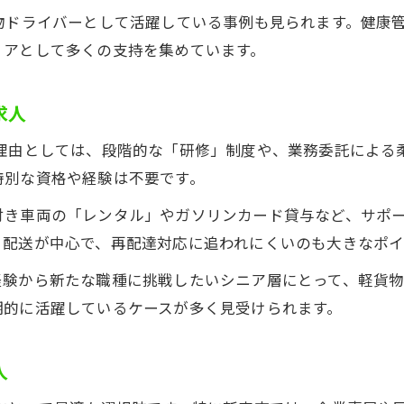
軽貨物 求人で安定した収入を得る方法
物ドライバーとして活躍している事例も見られます。健康
リアとして多くの支持を集めています。
成果が収入に反映される軽貨物 求人とは
長期的な収入確保に強い軽貨物 求人の理由
求人
頑張り次第で収入アップ軽貨物 求人活用法
副業にも最適な収入源軽貨物 求人とは
い理由としては、段階的な「研修」制度や、業務委託による
体力負担が少ない配送ドライバーの魅力
特別な資格や経験は不要です。
軽貨物 求人で叶う体力負担の少ない仕事
付き車両の「レンタル」やガソリンカード貸与など、サポ
軽量物中心で安心な軽貨物 求人の特徴
ト配送が中心で、再配達対応に追われにくいのも大きなポイ
お問い合わせはこちら
お問い合わせはこちら
シニアも無理なく働ける軽貨物 求人の理由
験から新たな職種に挑戦したいシニア層にとって、軽貨物
再配達少なめで負担減軽貨物 求人の実情
期的に活躍しているケースが多く見受けられます。
近隣配送が中心の軽貨物 求人で負担軽減
人