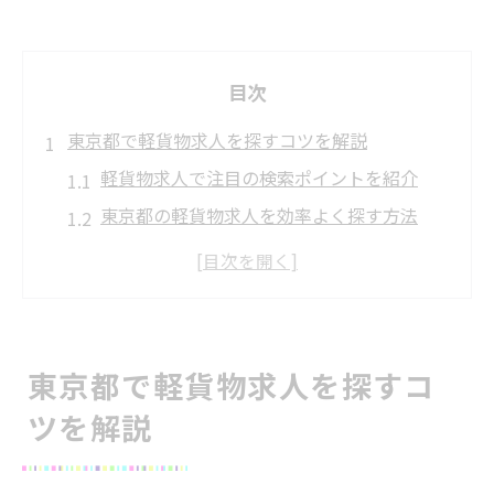
目次
東京都で軽貨物求人を探すコツを解説
軽貨物求人で注目の検索ポイントを紹介
東京都の軽貨物求人を効率よく探す方法
軽貨物求人選びで失敗しないポイント解説
ドライバー未経験が軽貨物求人で意識すべ
き点
求人サイトで軽貨物ドライバー案件を見つ
東京都で軽貨物求人を探すコ
けるコツ
ツを解説
未経験から始める軽貨物ドライバーの魅力
未経験歓迎の軽貨物求人が選ばれる理由