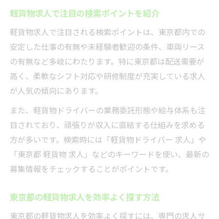
軽貨物ドライバー求人の研修やサポート体
軽貨物求人で注目の検索ポイントを紹介
制
軽貨物求人で注目される検索ポイントは、東京都内での
東京都で未経験が安心して働ける環境とは
安定した仕事の有無や未経験者歓迎の条件、車両リース
軽貨物求人でスキルアップできる働き方
の有無など多岐にわたります。特に東京都は配送需要が
初めての軽貨物求人応募に役立つ情報
高く、柔軟なシフト対応や研修制度が充実している求人
柔軟な働き方なら軽貨物求人がおすすめ
が人気の傾向にあります。
軽貨物求人で実現する自由なシフト制勤務
また、軽貨物ドライバーの業務委託形態や給与体系も注
副業にも最適な軽貨物ドライバー求人の特
目されており、頑張りが収入に直結する仕組みを求める
徴
方が多いです。検索時には「軽貨物ドライバー 求人」や
自分らしい生活を叶える軽貨物求人の魅力
「東京都 軽貨物 求人」などのキーワードを使い、最新の
短時間勤務に対応した軽貨物求人の探し方
募集情報をチェックすることがポイントです。
軽貨物求人でワークライフバランスを実現
東京都の軽貨物求人を効率よく探す方法
安定収入を目指す東京都の働き方とは
東京都の軽貨物求人を効率よく探すには、専門の求人サ
軽貨物求人で安定収入を実現する秘訣