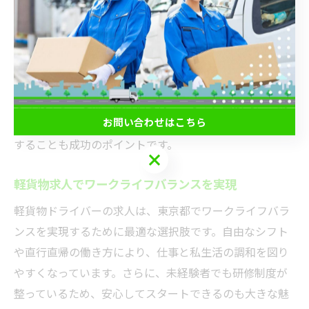
無、研修制度の充実度に注目しましょう。
具体的には、朝や夕方の数時間だけの勤務が可能な求人
や、週2〜3日からスタートできる案件がおすすめです。
これらは副業や子育て・介護などと両立しやすく、無理
なく続けられる点で高評価を得ています。面接時には勤
お問い合わせはこちら
務可能時間の希望を明確に伝え、企業側との相性を確認
することも成功のポイントです。
お問い合わせはこちら
軽貨物求人でワークライフバランスを実現
軽貨物ドライバーの求人は、東京都でワークライフバラ
ンスを実現するために最適な選択肢です。自由なシフト
や直行直帰の働き方により、仕事と私生活の調和を図り
やすくなっています。さらに、未経験者でも研修制度が
整っているため、安心してスタートできるのも大きな魅