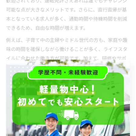
歓迎されており、運転免許さえあれば誰でもチャレンジ
可能な点が大きなメリットです。さらに、直行直帰が基
本となっている求人が多く、通勤時間や待機時間を削減
できるため、自由な時間が増えます。
例えば、子育て中の主婦やミドル世代の方も、家庭や趣
味の時間を確保しながら働けることが多く、ライフスタ
イルに合わせた働き方が可能です。加えて、研修やサポ
ート体制が整っているため、安心して長く続けられる環
境が整っています。
短時間勤務に対応した軽貨物求人の探し方
東京都で短時間勤務に対応した軽貨物求人を探す際は、
柔軟なシフト制や勤務時間の選択肢が多い求人情報を中
心にチェックすることが重要です。求人サイトや派遣会
社の情報を活用し、勤務時間の詳細や車両レンタルの有