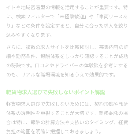
イトや地域密着型の情報を活用することが重要です。特
東京都で稼げる軽貨物ドライバー求人の傾
に、検索フィルターで「未経験歓迎」や「車両リースあ
向
り」などの条件を設定すると、自分に合った求人を絞り
収入面で安心できる軽貨物求人の選び方
込みやすくなります。
手取りアップを目指す軽貨物求人のポイン
さらに、複数の求人サイトを比較検討し、募集内容の詳
ト
細や勤務条件、報酬体系をしっかり確認することが成功
安定収入を叶える働き方と軽貨物求人の関
の秘訣です。口コミやドライバーの体験談を参考にする
係
のも、リアルな職場環境を知るうえで効果的です。
副業で注目集まる軽貨物ドライバーの現状
副業に最適な軽貨物求人が選ばれる背景
軽貨物求人選びで失敗しないポイント解説
東京都の副業軽貨物ドライバー求人事情
軽貨物求人選びで失敗しないためには、契約形態や報酬
副業で始める軽貨物求人のメリットと注意
体系の透明性を重視することが大切です。業務委託の場
点
合は特に、報酬の計算方法や支払いのタイミング、経費
手軽に始められる副業軽貨物求人の魅力
負担の範囲を明確に把握しておきましょう。