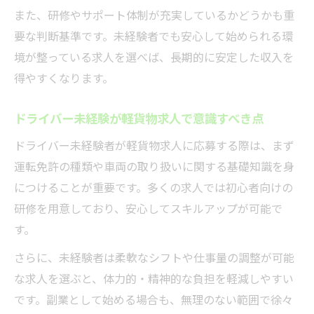
副業初心者向け軽貨物求人の選び方
また、研修やサポート体制が充実しているかどうかも重
業務委託で広がる軽貨物求人の新しい可能性
要な判断基準です。未経験者でも安心して始められる環
業務委託軽貨物求人の働き方と特徴
境が整っている求人を選べば、長期的に安定した収入を
得やすくなります。
東京都で注目の業務委託軽貨物求人事情
自由度が高い業務委託軽貨物求人の魅力
ドライバー未経験が軽貨物求人で意識すべき点
業務委託で広がる軽貨物求人の選択肢
ドライバー未経験者が軽貨物求人に応募する際は、まず
業務委託軽貨物求人で安定収入を目指す方
運転免許の種類や車両の取り扱いに関する基礎知識を身
法
につけることが重要です。多くの求人では初心者向けの
研修を用意しており、安心してスキルアップが可能で
す。
さらに、未経験者は柔軟なシフトや仕事量の調整が可能
な求人を選ぶと、体力的・精神的な負担を軽減しやすい
です。副業として始める場合も、無理のない範囲で徐々