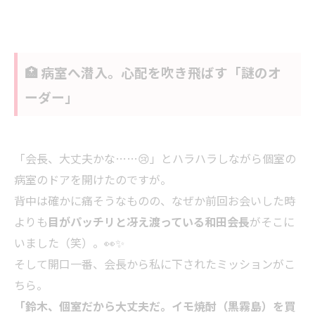
🏥 病室へ潜入。心配を吹き飛ばす「謎のオ
ーダー」
「会長、大丈夫かな……😢」とハラハラしながら個室の
病室のドアを開けたのですが。
背中は確かに痛そうなものの、なぜか前回お会いした時
よりも
目がパッチリと冴え渡っている和田会長
がそこに
いました（笑）。👀✨
そして開口一番、会長から私に下されたミッションがこ
ちら。
「鈴木、個室だから大丈夫だ。イモ焼酎（黒霧島）を買