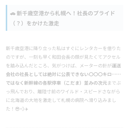
🚗 新千歳空港から札幌へ！社長のプライド
（？）をかけた激走
新千歳空港に降り立った私はすぐにレンタカーを借りた
のですが、一刻も早く和田会長の顔が見たくてアクセル
を踏み込んだところ、気がつけば、メーターの針が
運送
会社の社長としては絶対に公表できない〇〇〇キロ……
ではなく新幹線の各駅停車（こだま）並みの次元
までぶ
っ飛んでおり、離陸寸前のワイルド・スピードさながら
に北海道の大地を激走して札幌の病院へ滑り込みまし
た！😎💨✈️