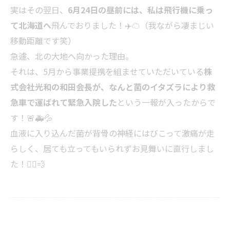
実はその翌日、
6月24日の昼前には、私は飛行機に乗っ
て北海道へ
飛んでおりました！✈️☁️（我ながら凄まじい
移動距離です笑）
急遽、北の大地へ向かった理由。
それは、5月から事業提携を組ませていただいている
株
式会社光和の和田会長が、なんと菌のイタズラにより救
急車で運ばれて緊急入院した
という一報が入ったからで
す！🚨🚑💦
血液に入り込んだ菌が背骨の神経にはびこって激痛が走
らしく、居ても立ってもいられずお見舞いに直行しまし
た！🏃‍♂️💨