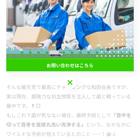
💪 最後に：和田会長、早く元気になってくだ
さい！
お問い合わせはこちら
お問い合わせはこちら
そんな破天荒で最高にチャーミングな和田会長ですが、
実は現在、超強力な抗生物質を注入して菌と戦っている
最中です。💊💥
もしこれで菌が死なない場合、最終手段として
「背中を
切って背骨を直接丸洗い洗浄する」
という、なかなかに
ワイルドな手術が控えているとのこと……！😭⚔️