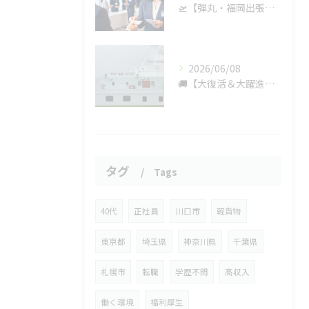
🛫【弾丸・福岡出張】あの超大手宅配企業の「怒涛の名刺交換会」に参戦！軽貨物の機動力で九州を驚かせてきた話。😎⚡
2026/06/08
🚚【大復活＆大躍進】かなり久々の更新！実はとんでもない規模になってました＆社長の新車が九州に強奪された話。
タグ
Tags
40代
正社員
川口市
軽貨物
東京都
埼玉県
神奈川県
千葉県
札幌市
転職
学歴不問
高収入
働く環境
福利厚生