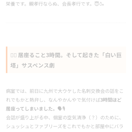
栄養です。親孝行ならぬ、会長孝行です。😇🍶
🕵️‍♂️ 居座ること3時間。そして起きた「白い巨
塔」サスペンス劇
病室では、前日に九州で大ウケした名刺交換会の話をこ
れでもかと熱弁し、なんやかんやで気付けば
3時間ほど
居座ってしまいました。
🗣️🎙️
会話が盛り上がる中、個室の空気清浄（？）のために、
シュッシュとファブリーズをこれでもかと部屋中にバラ