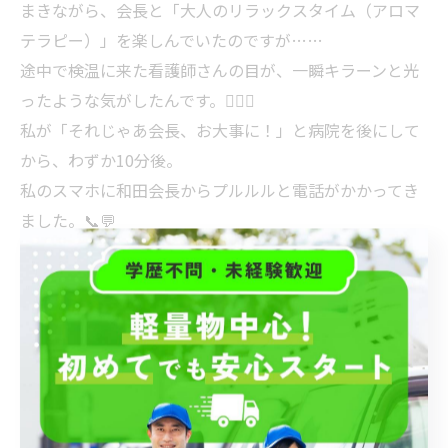
まきながら、会長と「大人のリラックスタイム（アロマ
テラピー）」を楽しんでいたのですが……
途中で検温に来た看護師さんの目が、一瞬キラーンと光
ったような気がしたんです。🕵️‍♀️🚨
私が「それじゃあ会長、お大事に！」と病院を後にして
から、わずか10分後。
私のスマホに和田会長からプルルルと電話がかかってき
ました。📞💬
和田会長：「鈴木ぃ！お前が帰った直後に、白い服着た
上層部みたいなのが4人くらいズカズカ入ってきてさぁ！
『和田さん！！！〇〇〇＃＄％＆’）（＃＄’💢』ってめ
ちゃくちゃ怒られたわ！！（大爆笑）」
どうやら看護師さんのレーダーをファブリーズで誤魔化
しきることはできなかったようです（笑）。完全にチク
られた？？🤣🚑（※病院内は全面禁煙です。）