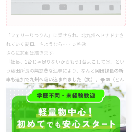
「フェリーりつりん」に乗せられ、北九州へドナドナさ
れていく愛車。さようなら……🚢👋😭
さらに悲劇は続きます。
「社長、1台じゃ足りないからもう1台よこして😏」とい
う藤田所長の無慈悲な追撃により、なんと
岡田課長の新
車も追加で九州へ吸い込まれました（笑）
。🌪️🚐（どん
まい岡田！）