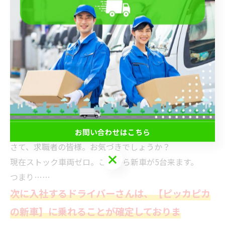
✨ そして大逆転！【これから応募する方へ超朗
報】🎯
私と課長の新車が奪われ、当社のストック車両は一瞬で
【ゼロ】に。😱
しかし、ここで「事業提携」の強みが発動します！
光和の和田会長の強力なバックアップにより、即座に
【新車5台】
を発注することができました！！！🎉🚐✨
（和田会長、一生ついていきます！！😭✨）
お問い合わせはこちら
さて、求職者の皆様。お気づきでしょうか？
お問い合わせはこちら
現在ストック車両ゼロ。これから新車が5台来ます。
つまり……
次に入社するドライバーさんは、【ピッカピカ
の新車】に乗れることが確定しておりま