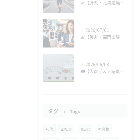
🛫【弾丸・北海道編】福岡の翌日は北の大地へ！光和の和田会長が緊急入院！？病室で起きた大騒動の巻。🕵️‍♂️💥
2026/07/01
🛫【弾丸・福岡出張】あの超大手宅配企業の「怒涛の名刺交換会」に参戦！軽貨物の機動力で九州を驚かせてきた話。😎⚡
2026/06/08
🚚【大復活＆大躍進】かなり久々の更新！実はとんでもない規模になってました＆社長の新車が九州に強奪された話。
タグ
Tags
40代
正社員
川口市
軽貨物